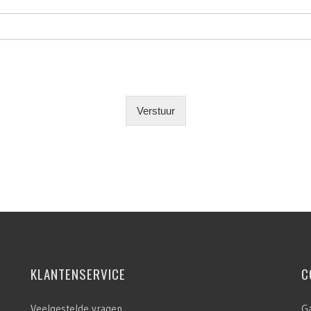
Verstuur
KLANTENSERVICE
C
Veelgestelde vragen
G