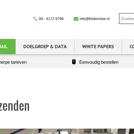
06 - 4172 9796
info@foldervisie.nl
MAIL
DOELGROEP & DATA
WHITE PAPERS
C
erpe tarieven
Eenvoudig bestellen
rzenden