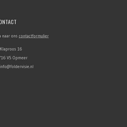
ONTACT
a naar ons
contactformulier
Klaproos 16
716 VS Opmeer
info@foldervisie.nl