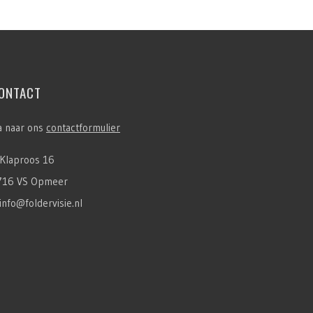
ONTACT
a naar ons
contactformulier
Klaproos 16
716 VS Opmeer
info@foldervisie.nl