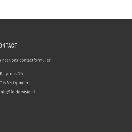
ONTACT
a naar ons
contactformulier
Klaproos 16
716 VS Opmeer
info@foldervisie.nl