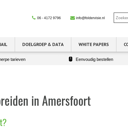
06 - 4172 9796
info@foldervisie.nl
MAIL
DOELGROEP & DATA
WHITE PAPERS
C
erpe tarieven
Eenvoudig bestellen
reiden in Amersfoort
rt?