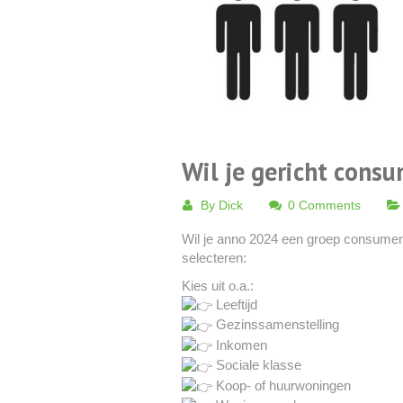
Wil je gericht cons
By
Dick
0 Comments
Wil je anno 2024 een groep consument
selecteren:
Kies uit o.a.:
Leeftijd
Gezinssamenstelling
Inkomen
Sociale klasse
Koop- of huurwoningen