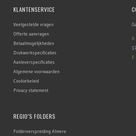
KLANTENSERVICE
C
Veelgestelde vragen
G
Offerte aanvragen
A
Betaalmogelijkheden
1
Drukwerkspecificaties
E
Aanleverspecificaties
Algemene voorwaarden
Cookiebeleid
Privacy statement
REGIO’S FOLDERS
Folderverspreiding Almere