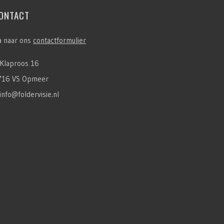
ONTACT
a naar ons
contactformulier
Klaproos 16
716 VS Opmeer
info@foldervisie.nl