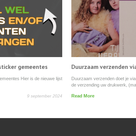
es
Duurzaam verzenden via Foldervisie
euwe lijst
Duurzaam verzenden doet je via Foldervisie Foldervis
de verzending uw drukwerk, (magazine, folder, kaart
Read More
mber 2024
11 decem